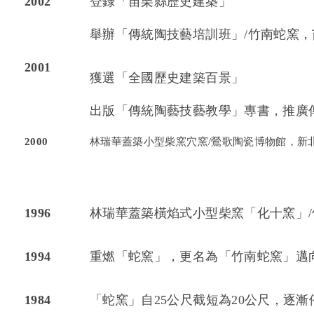
2002
登錄「苗栗縣歷史建築」
舉辦「傳統陶技藝培訓班」/竹南蛇窯，
2001
獲選「全國歷史建築百景」
出版「傳統陶藝技藝教學」專書，推廣
2000
林瑞華蓋築小型柴窯穴窯/鶯歌陶瓷博物館，新
1996
林瑞華蓋築橫焰式小型柴窯「化十窯」
1994
重燃「蛇窯」，更名為「竹南蛇窯」邁
1984
「蛇窯」自25公尺截短為20公尺，逐漸