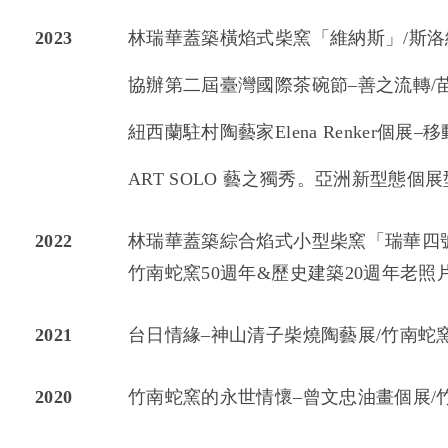
2023
林瑞華蓋築橫焰式柴窯「維納斯」/斯洛維尼亞
協辦第二屆臺灣國際茶碗節–善之流轉/
紐西蘭駐村陶藝家Elena Renker個
ART SOLO 藝之獨秀。亞洲新型態個
2022
林瑞華蓋築綜合焰式小型柴窯「瑞華四
竹南蛇窯50週年&歷史建築20週年老照
2021
台日情緣–神山清子柴燒陶藝展/竹南蛇
2020
竹南蛇窯的永世情懷–曾文忠油畫個展/