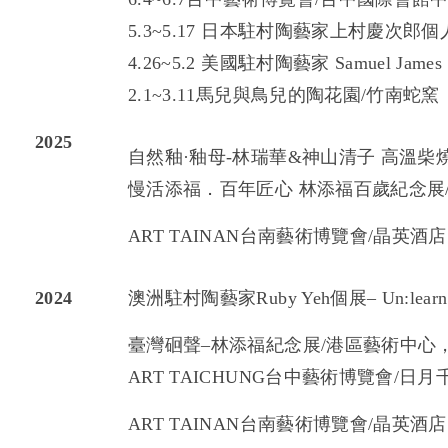
5.3~5.17 日本駐村陶藝家上村慶次
4.26~5.2 美國駐村陶藝家 Samuel James 
2.1~3.11馬兒與鳥兒的陶花園/竹南蛇
2025
自然釉·釉母-林瑞華&神山清子 高溫柴
慢活添福．百年匠心 林添福百歲紀念展
ART TAINAN台南藝術博覽會/晶英酒
2024
澳洲駐村陶藝家Ruby Yeh個展– Un:lear
臺灣硘聲–林添福紀念展/港區藝術中心
ART TAICHUNG台中藝術博覽會/日
ART TAINAN台南藝術博覽會
/晶英酒