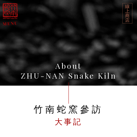
線
上
商
店
About
ZHU-NAN Snake Kiln
竹南蛇窯參訪
大事記