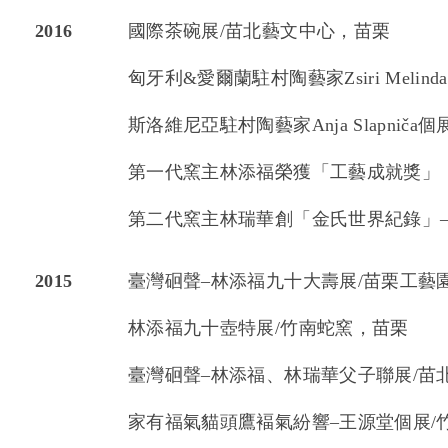
2016
國際茶碗展/苗北藝文中心，苗栗
匈牙利&愛爾蘭駐村陶藝家Zsiri Meli
斯洛維尼亞駐村陶藝家Anja Slapnič
第一代窯主林添福榮獲「工藝成就獎」
第二代窯主林瑞華創「金氏世界紀錄」–
2015
臺灣硘聲–林添福九十大壽展/苗栗工藝
林添福九十壺特展/竹南蛇窯，苗栗
臺灣硘聲–林添福、林瑞華父子聯展/苗
家有福氣貓頭鷹褔氣紛響–王源堂個展/