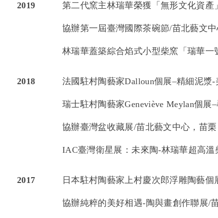
2019
第二代窯主林瑞華榮獲「無形文化資產
協辦第一屆臺灣國際茶碗節/苗北藝文中
林瑞華蓋築綜合焰式小型柴窯「瑞華一
2018
法國駐村陶藝家Dalloun個展–精細泥
瑞士駐村陶藝家Geneviève Meyla
協辦臺灣盆收藏展/苗北藝文中心，苗栗
IAC臺灣衛星展：未來陶-林瑞華超高溫
2017
日本駐村陶藝家上村慶次郎浮雕陶藝個展
協辦純粹的美好相遇-陶與畫創作聯展/