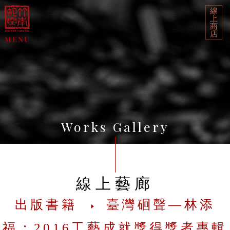
線
上
商
店
Works Gallery
線上藝廊
出版書籍
臺灣硘聲—林添
福：2016工藝成就獎得獎者專輯