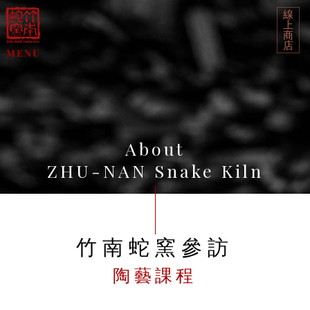
線
上
商
店
About
ZHU-NAN Snake Kiln
竹南蛇窯參訪
陶藝課程