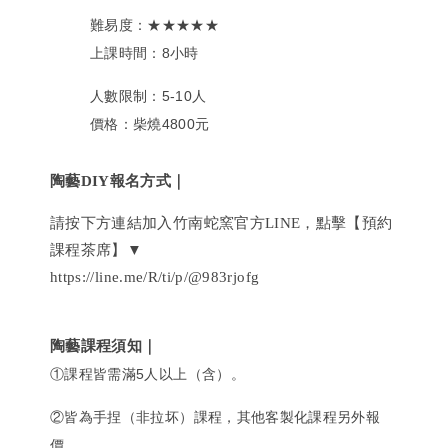
難易度：★★★★★
上課時間：8小時
人數限制：5-10人
價格：柴燒4800元
陶藝DIY報名方式｜
請按下方連結加入竹南蛇窯官方LINE，點擊【預約
課程茶席】▼
https://line.me/R/ti/p/@983rjofg
陶藝課程須知｜
①課程皆需滿5人以上（含）。
②皆為手捏（非拉坏）課程，其他客製化課程另外報
價。