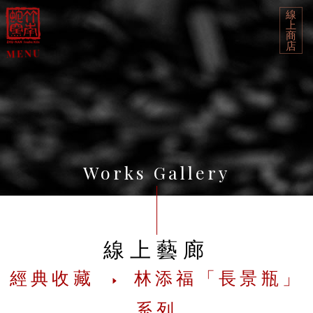
線
上
商
店
Works Gallery
線上藝廊
經典收藏
林添福「長景瓶」
系列